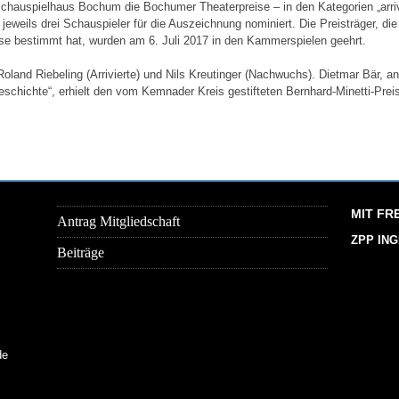
Schauspielhaus Bochum die Bochumer Theaterpreise – in den Kategorien „arriv
eweils drei Schauspieler für die Auszeichnung nominiert. Die Preisträger, die
sse bestimmt hat, wurden am 6. Juli 2017 in den Kammerspielen geehrt.
land Riebeling (Arrivierte) und Nils Kreutinger (Nachwuchs). Dietmar Bär, an
eschichte“, erhielt den vom Kemnader Kreis gestifteten Bernhard-Minetti-Prei
MIT FR
Antrag Mitgliedschaft
ZPP IN
Beiträge
de