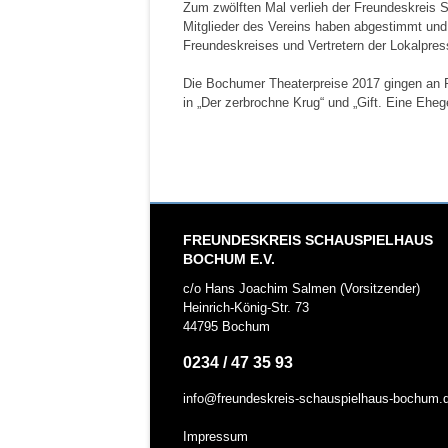
Zum zwölften Mal verlieh der Freundeskreis 
Mitglieder des Vereins haben abgestimmt und j
Freundeskreises und Vertretern der Lokalpre
Die Bochumer Theaterpreise 2017 gingen an Ro
in „Der zerbrochne Krug“ und „Gift. Eine Eheg
FREUNDESKREIS SCHAUSPIELHAUS
BOCHUM E.V.
c/o Hans Joachim Salmen (Vorsitzender)
Heinrich-König-Str. 73
44795 Bochum
0234 / 47 35 93
info@freundeskreis-schauspielhaus-bochum.
Impressum