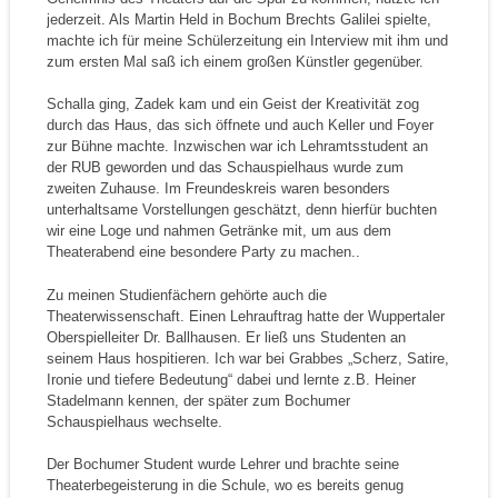
jederzeit. Als Martin Held in Bochum Brechts Galilei spielte,
machte ich für meine Schülerzeitung ein Interview mit ihm und
zum ersten Mal saß ich einem großen Künstler gegenüber.
Schalla ging, Zadek kam und ein Geist der Kreativität zog
durch das Haus, das sich öffnete und auch Keller und Foyer
zur Bühne machte. Inzwischen war ich Lehramtsstudent an
der RUB geworden und das Schauspielhaus wurde zum
zweiten Zuhause. Im Freundeskreis waren besonders
unterhaltsame Vorstellungen geschätzt, denn hierfür buchten
wir eine Loge und nahmen Getränke mit, um aus dem
Theaterabend eine besondere Party zu machen..
Zu meinen Studienfächern gehörte auch die
Theaterwissenschaft. Einen Lehrauftrag hatte der Wuppertaler
Oberspielleiter Dr. Ballhausen. Er ließ uns Studenten an
seinem Haus hospitieren. Ich war bei Grabbes „Scherz, Satire,
Ironie und tiefere Bedeutung“ dabei und lernte z.B. Heiner
Stadelmann kennen, der später zum Bochumer
Schauspielhaus wechselte.
Der Bochumer Student wurde Lehrer und brachte seine
Theaterbegeisterung in die Schule, wo es bereits genug