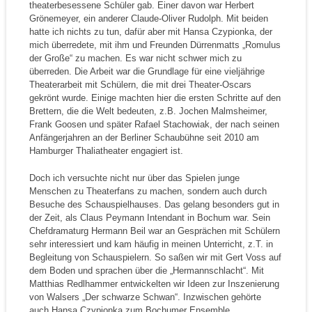
theaterbesessene Schüler gab. Einer davon war Herbert
Grönemeyer, ein anderer Claude-Oliver Rudolph. Mit beiden
hatte ich nichts zu tun, dafür aber mit Hansa Czypionka, der
mich überredete, mit ihm und Freunden Dürrenmatts „Romulus
der Große“ zu machen. Es war nicht schwer mich zu
überreden. Die Arbeit war die Grundlage für eine vieljährige
Theaterarbeit mit Schülern, die mit drei Theater-Oscars
gekrönt wurde. Einige machten hier die ersten Schritte auf den
Brettern, die die Welt bedeuten, z.B. Jochen Malmsheimer,
Frank Goosen und später Rafael Stachowiak, der nach seinen
Anfängerjahren an der Berliner Schaubühne seit 2010 am
Hamburger Thaliatheater engagiert ist.
Doch ich versuchte nicht nur über das Spielen junge
Menschen zu Theaterfans zu machen, sondern auch durch
Besuche des Schauspielhauses. Das gelang besonders gut in
der Zeit, als Claus Peymann Intendant in Bochum war. Sein
Chefdramaturg Hermann Beil war an Gesprächen mit Schülern
sehr interessiert und kam häufig in meinen Unterricht, z.T. in
Begleitung von Schauspielern. So saßen wir mit Gert Voss auf
dem Boden und sprachen über die „Hermannschlacht“. Mit
Matthias Redlhammer entwickelten wir Ideen zur Inszenierung
von Walsers „Der schwarze Schwan“. Inzwischen gehörte
auch Hansa Czypionka zum Bochumer Ensemble.