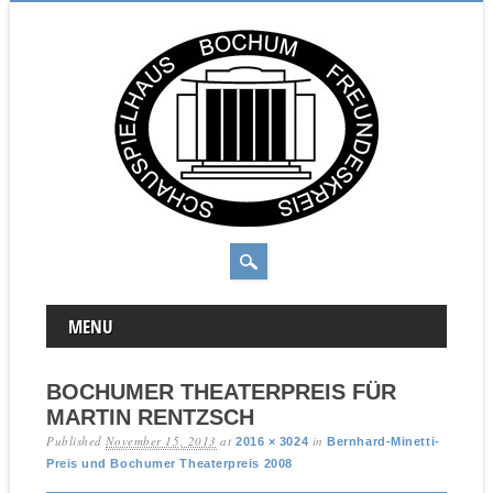
MAIN MENU
Skip to content
MENU
BOCHUMER THEATERPREIS FÜR
MARTIN RENTZSCH
Published
November 15, 2013
at
in
2016 × 3024
Bernhard-Minetti-
Preis und Bochumer Theaterpreis 2008